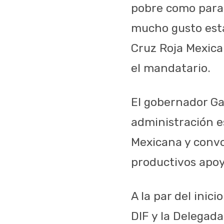
pobre como para 
mucho gusto esta
Cruz Roja Mexica
el mandatario.
El gobernador Ga
administración es
Mexicana y convo
productivos apoye
A la par del inic
DIF y la Delegad