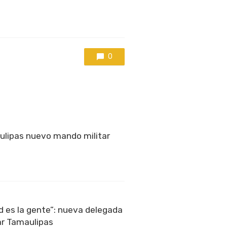
0
ulipas nuevo mando militar
ad es la gente”: nueva delegada
ar Tamaulipas