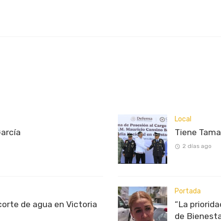
Local
García
Tiene Tama
2 días ago
Portada
rte de agua en Victoria
“La priorid
de Bienest