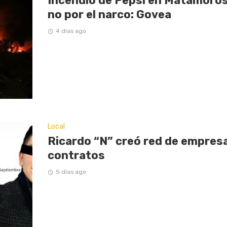
Incendio de Pepsi en Matamoros
no por el narco: Govea
4 días ago
Local
Ricardo “N” creó red de empresas
contratos
5 días ago