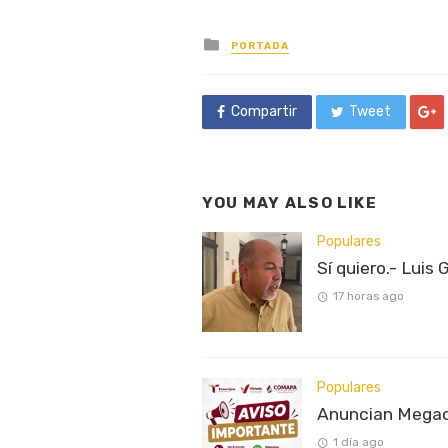
Posted
PORTADA
in
Compartir
Tweet
YOU MAY ALSO LIKE
Populares
Sí quiero.- Luis 
17 horas ago
Populares
Anuncian Megaco
1 día ago