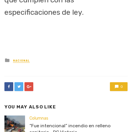
especificaciones de ley
.
Posted
NACIONAL
in
0
YOU MAY ALSO LIKE
Columnas
“Fue intencional” incendio en relleno