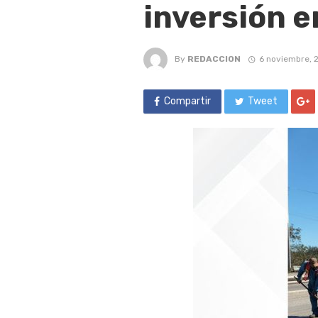
inversión e
By
REDACCION
6 noviembre, 
Compartir
Tweet