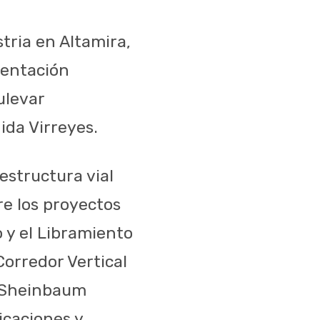
stria en Altamira,
mentación
ulevar
ida Virreyes.
structura vial
re los proyectos
 y el Libramiento
orredor Vertical
a Sheinbaum
icaciones y