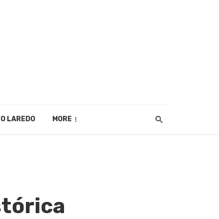
O LAREDO
MORE
stórica