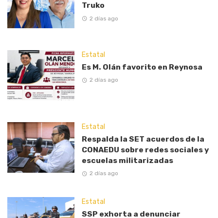
Truko
2 días ago
Estatal
Es M. Olán favorito en Reynosa
2 días ago
Estatal
Respalda la SET acuerdos de la
CONAEDU sobre redes sociales y
escuelas militarizadas
2 días ago
Estatal
SSP exhorta a denunciar