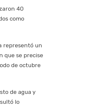
izaron 40
ados como
va representó un
in que se precise
iodo de octubre
sto de agua y
sultó lo