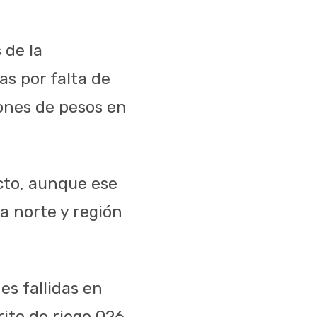
 de la
as por falta de
lones de pesos en
ecto, aunque ese
na norte y región
s fallidas en
rito de riego 026