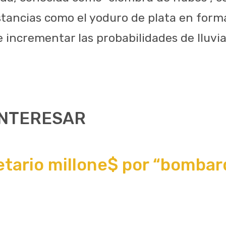
stancias como el yoduro de plata en for
e incrementar las probabilidades de lluvia
INTERESAR
etario millone$ por “bomba