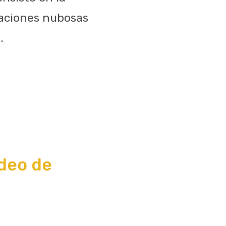
maciones nubosas
.
rdeo de