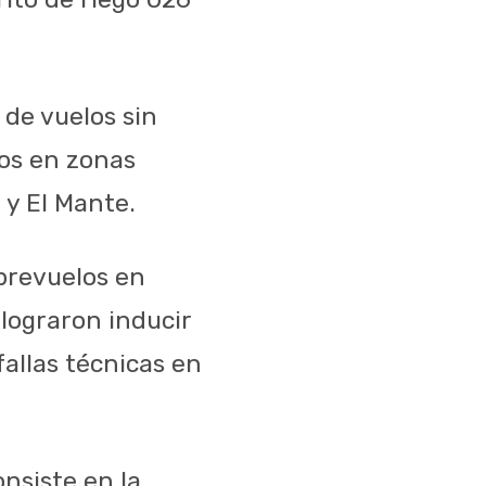
 de vuelos sin
vos en zonas
y El Mante.
brevuelos en
 lograron inducir
allas técnicas en
nsiste en la