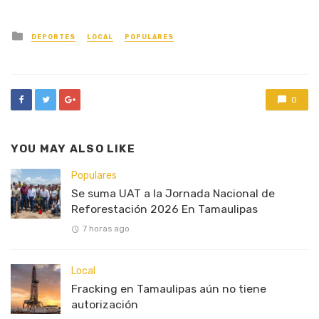
Posted
DEPORTES
LOCAL
POPULARES
in
0
YOU MAY ALSO LIKE
Populares
Se suma UAT a la Jornada Nacional de
Reforestación 2026 En Tamaulipas
7 horas ago
Local
Fracking en Tamaulipas aún no tiene
autorización