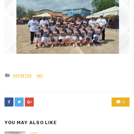
Posted
DEPORTES
UAT
in
0
YOU MAY ALSO LIKE