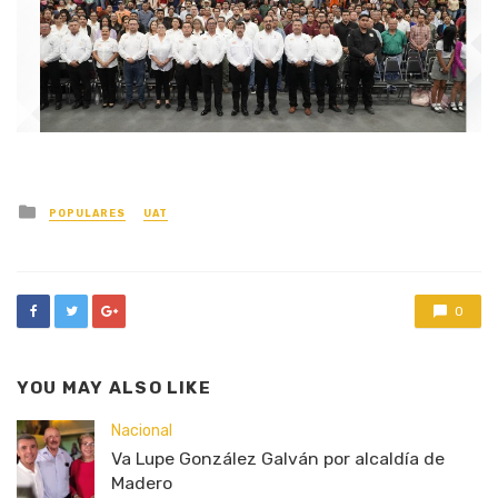
Posted
POPULARES
UAT
in
0
YOU MAY ALSO LIKE
Nacional
Va Lupe González Galván por alcaldía de
Madero