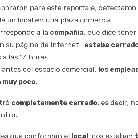
boraron para este reportaje, detectaron
e un local en una plaza comercial.
orresponde a la
compañía,
que dice tener
n su página de internet-
estaba cerrad
s a las 13 horas.
gilantes del espacio comercial,
los emplead
 muy poco
.
tró
completamente cerrado
, es decir, n
entro.
ales que conforman el
local
, dos estaban