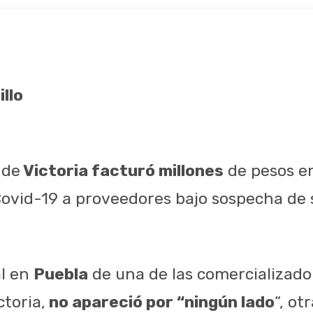
llo
 de
Victoria facturó millones
de pesos 
ovid-19 a proveedores bajo sospecha de
al en
Puebla
de una de las comercializado
ctoria,
no apareció por “ningún lado
“, ot