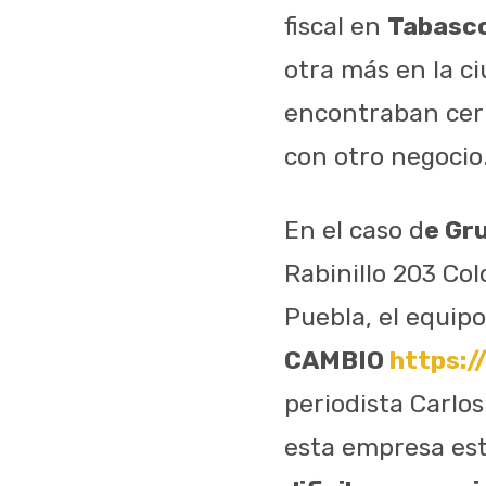
fiscal en
Tabasc
otra más en la ci
encontraban cer
con otro negocio
En el caso d
e Gr
Rabinillo 203 C
Puebla, el equip
CAMBIO
https:/
periodista Carlo
esta empresa est