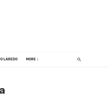
O LAREDO
MORE
a