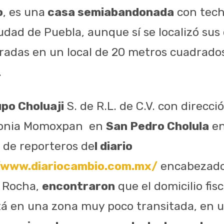
o
, es una
casa semiabandonada
con tech
udad de Puebla, aunque sí se localizó sus 
radas en un local de 20 metros cuadrad
.
upo Choluaji
S. de R.L. de C.V. con direcció
olonia Momoxpan en
San Pedro Cholula
en
o de reporteros de
l diario
/www.diariocambio.com.mx/
encabezados
s Rocha,
encontraron
que el domicilio fis
á en una zona muy poco transitada, en 