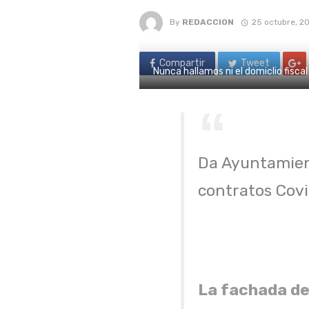
By
REDACCION
25 octubre, 2
Compartir
Tweet
Nunca hallamos ni el domiclio fisca
Da Ayuntamient
contratos Cov
La fachada de