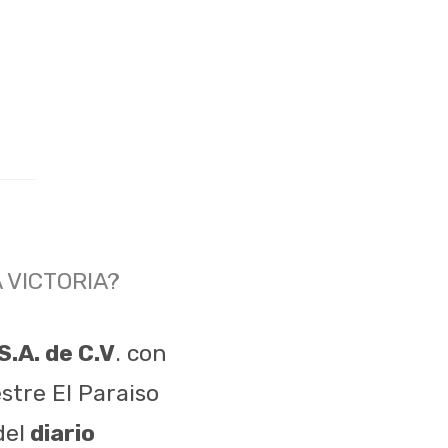
 VICTORIA?
.A. de C.V
. con
stre El Paraiso
del
diario