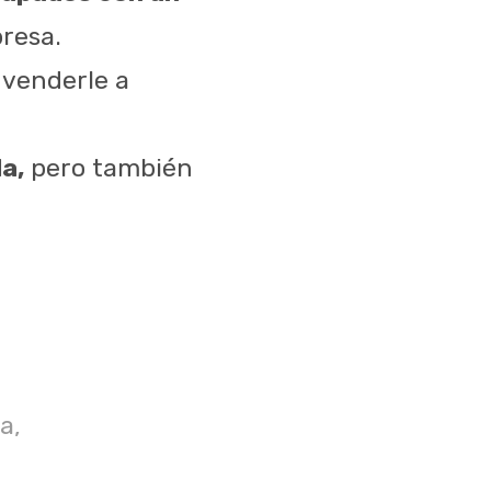
presa.
 venderle a
a,
pero también
a,