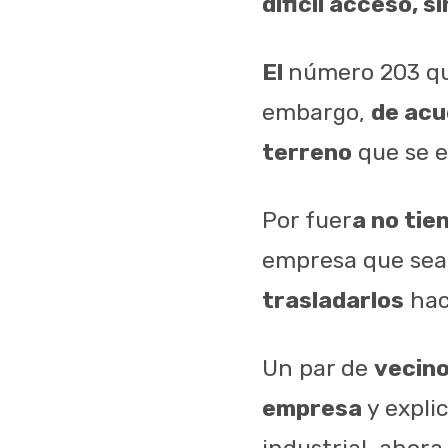
dificil acceso, 
El
número 203 qu
embargo,
de acu
terreno
que se 
Por fuer
a no tie
empresa que sea
trasladarlos
hac
Un par de
vecin
empresa
y expli
industrial, ahora