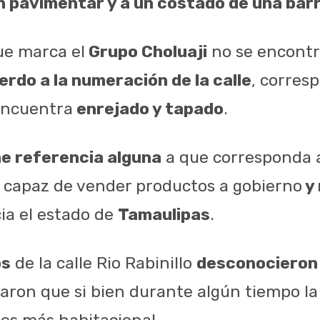
sin pavimentar y a un costado de una bar
e marca el
Grupo Choluaji
no se encontró
erdo a la numeración de la calle
, corres
encuentra
enrejado y tapado
.
ne referencia alguna
a que corresponda 
 capaz de vender productos a gobierno
y 
ia el estado de
Tamaulipas
.
os
de la calle Rio Rabinillo
desconocieron 
caron que si bien durante algún tiempo la
 es más habitacional.