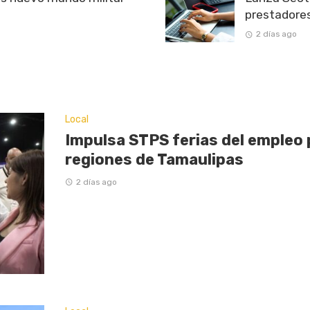
prestadores
2 días ago
Local
Impulsa STPS ferias del empleo 
regiones de Tamaulipas
2 días ago