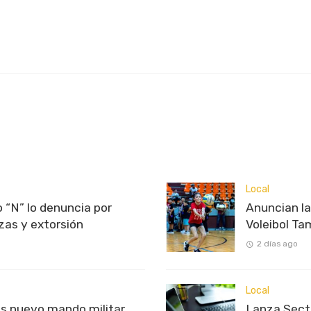
Local
 “N” lo denuncia por
Anuncian l
as y extorsión
Voleibol T
2 días ago
Local
s nuevo mando militar
Lanza Sectu