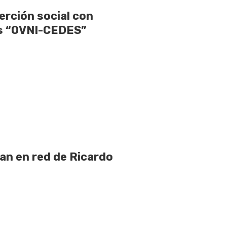
rción social con
as “OVNI-CEDES”
pan en red de Ricardo