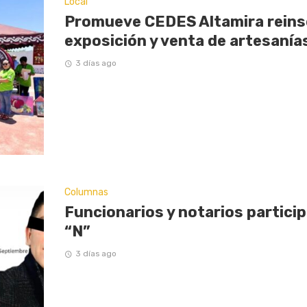
Local
Promueve CEDES Altamira reinse
exposición y venta de artesaní
3 días ago
Columnas
Funcionarios y notarios partici
“N”
3 días ago