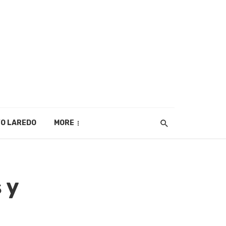
O LAREDO
MORE
 y