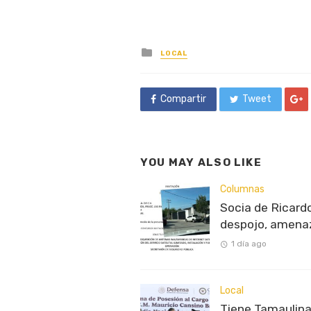
Posted
LOCAL
in
Compartir
Tweet
YOU MAY ALSO LIKE
Columnas
Socia de Ricardo
despojo, amenaz
1 día ago
Local
Tiene Tamaulipa