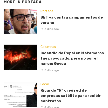
MORE IN
PORTADA
Portada
SET va contra campamentos de
verano
3 días ago
Columnas
Incendio de Pepsi en Matamoros
fue provocado, pero no por el
narco: Govea
3 días ago
Local
Ricardo “N” creó red de
empresas satélite para recibir
contratos
4 días ago