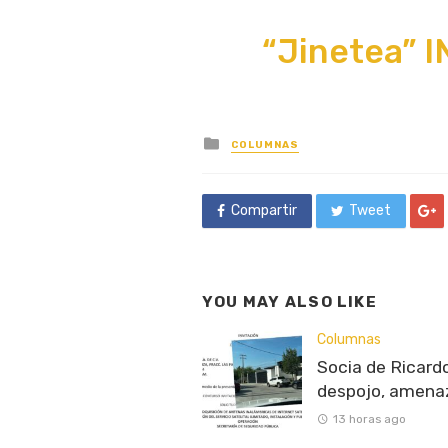
“Jinetea” I
Posted
COLUMNAS
in
Compartir
Tweet
YOU MAY ALSO LIKE
Columnas
Socia de Ricardo
despojo, amenaz
13 horas ago