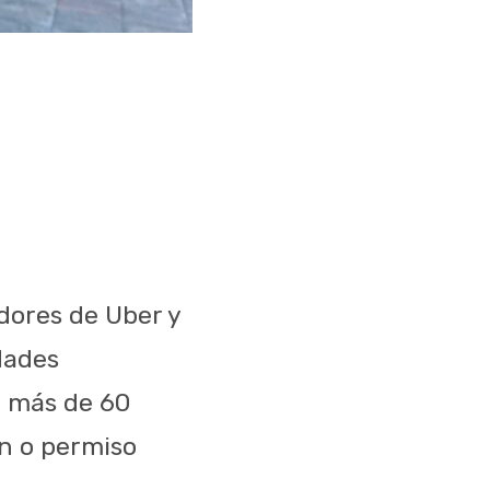
dores de Uber y
dades
n más de 60
ón o permiso