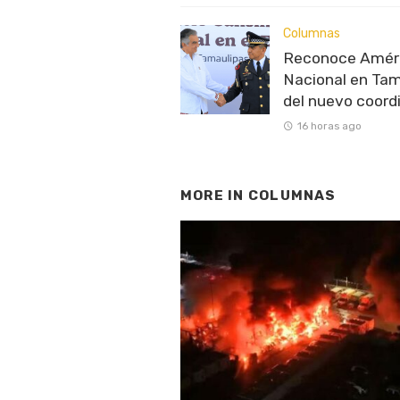
Columnas
Reconoce Améric
Nacional en Tam
del nuevo coord
16 horas ago
MORE IN
COLUMNAS