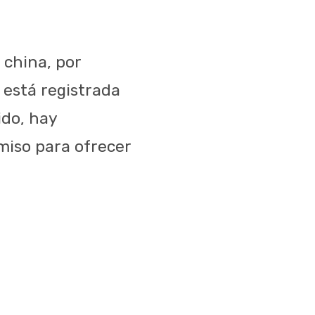
 china, por
o está registrada
ido, hay
miso para ofrecer