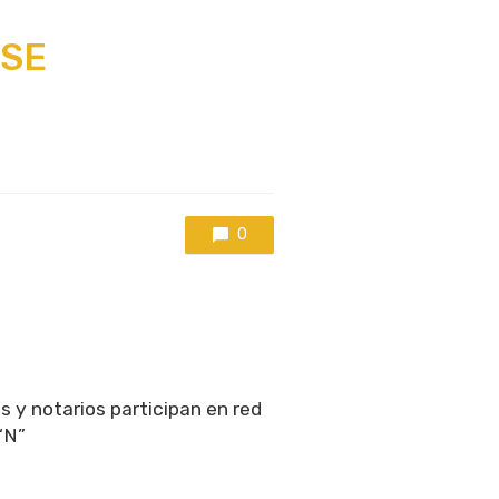
ASE
0
s y notarios participan en red
“N”