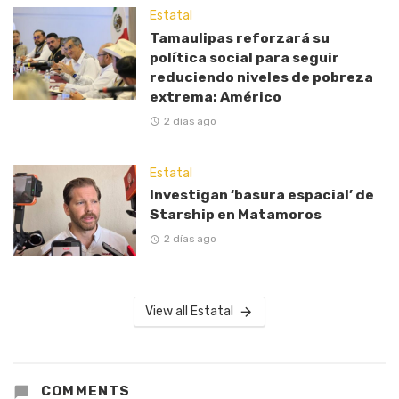
Estatal
Tamaulipas reforzará su
política social para seguir
reduciendo niveles de pobreza
extrema: Américo
2 días ago
Estatal
Investigan ‘basura espacial’ de
Starship en Matamoros
2 días ago
View all Estatal
COMMENTS