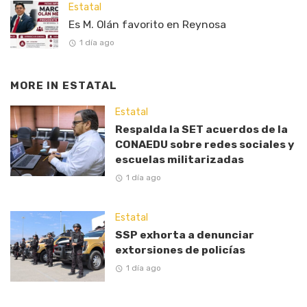
Estatal
Es M. Olán favorito en Reynosa
1 día ago
MORE IN
ESTATAL
Estatal
Respalda la SET acuerdos de la
CONAEDU sobre redes sociales y
escuelas militarizadas
1 día ago
Estatal
SSP exhorta a denunciar
extorsiones de policías
1 día ago