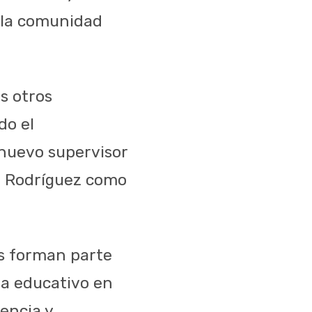
e la comunidad
s otros
do el
nuevo supervisor
no Rodríguez como
s forman parte
ma educativo en
iencia y