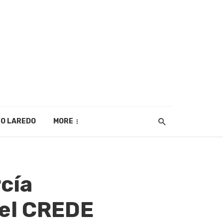
O LAREDO
MORE
cía
del CREDE