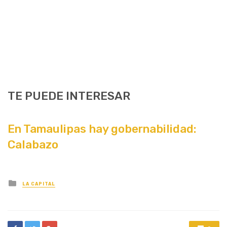
TE PUEDE INTERESAR
En Tamaulipas hay gobernabilidad:
Calabazo
Posted
LA CAPITAL
in