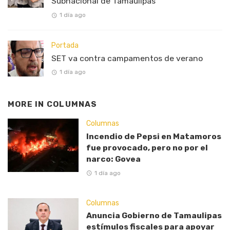
Subnacional de Tamaulipas
1 día ago
Portada
SET va contra campamentos de verano
1 día ago
MORE IN
COLUMNAS
Columnas
Incendio de Pepsi en Matamoros
fue provocado, pero no por el
narco: Govea
1 día ago
Columnas
Anuncia Gobierno de Tamaulipas
estímulos fiscales para apoyar