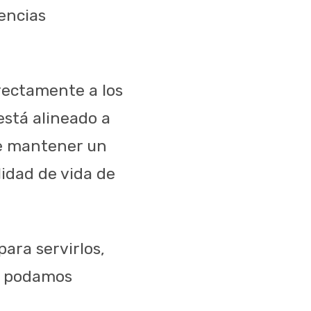
encias
irectamente a los
está alineado a
e mantener un
lidad de vida de
ara servirlos,
ue podamos