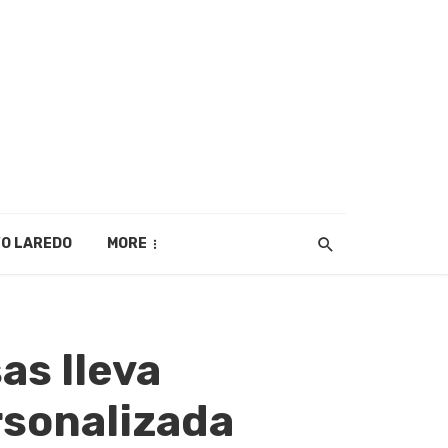
O LAREDO
MORE
as lleva
rsonalizada