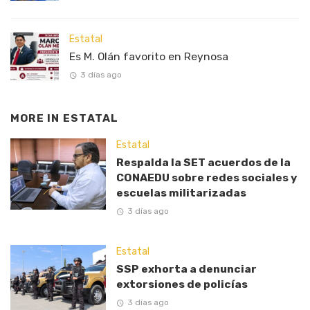
Estatal
Es M. Olán favorito en Reynosa
3 días ago
MORE IN
ESTATAL
Estatal
Respalda la SET acuerdos de la
CONAEDU sobre redes sociales y
escuelas militarizadas
3 días ago
Estatal
SSP exhorta a denunciar
extorsiones de policías
3 días ago