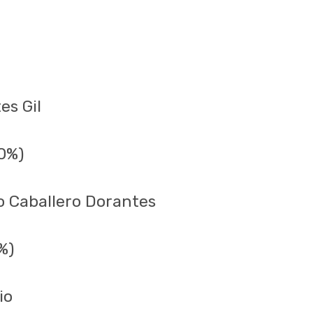
es Gil
0%)
o Caballero Dorantes
%)
io