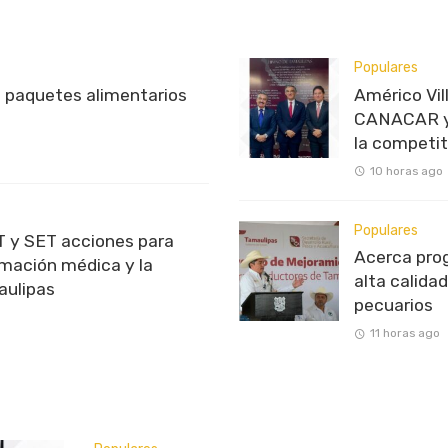
Populares
 paquetes alimentarios
Américo Vil
CANACAR y
la competit
10 horas ago
Populares
T y SET acciones para
Acerca prog
rmación médica y la
alta calidad
aulipas
pecuarios
11 horas ago