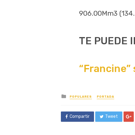
906.00Mm3 (134
TE PUEDE 
“Francine” 
Posted
POPULARES
PORTADA
in
Compartir
Tweet