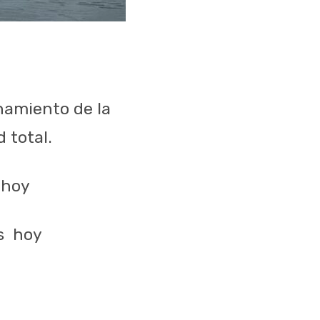
namiento de la
 total.
hoy
s
hoy