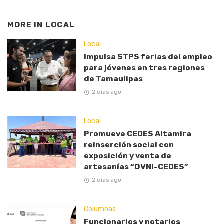
MORE IN
LOCAL
Local
Impulsa STPS ferias del empleo
para jóvenes en tres regiones
de Tamaulipas
2 días ago
Local
Promueve CEDES Altamira
reinserción social con
exposición y venta de
artesanías “OVNI-CEDES”
2 días ago
Columnas
Funcionarios y notarios