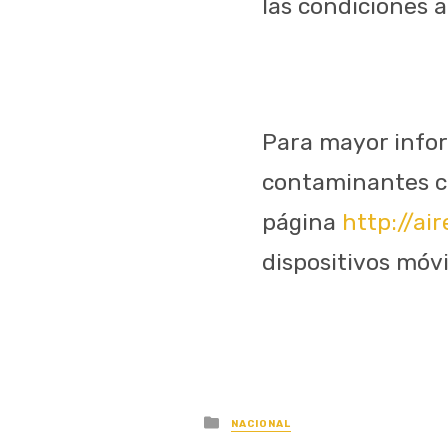
las condiciones 
Para mayor infor
contaminantes cri
página
http://ai
dispositivos móvi
Posted
NACIONAL
in