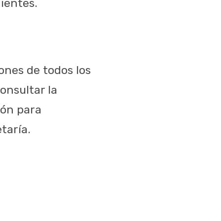
ientes.
ones de todos los
onsultar la
ción para
taría.