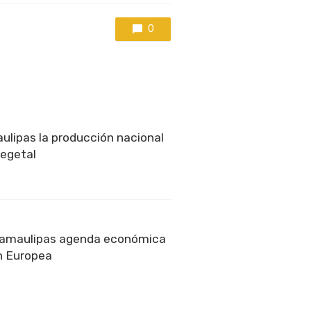
0
ulipas la producción nacional
vegetal
Tamaulipas agenda económica
n Europea