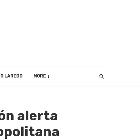
O LAREDO
MORE
ón alerta
opolitana