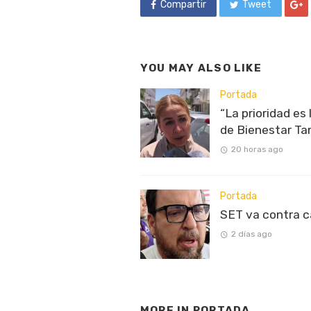
Compartir
Tweet
YOU MAY ALSO LIKE
Portada
“La prioridad es
de Bienestar Ta
20 horas ago
Portada
SET va contra 
2 días ago
MORE IN
PORTADA