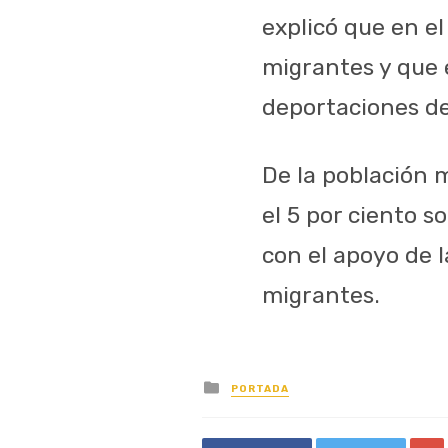
explicó que en e
migrantes y que 
deportaciones de
De la población m
el 5 por ciento s
con el apoyo de l
migrantes.
Posted
PORTADA
in