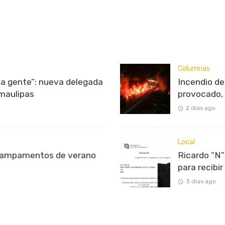
Columnas
 la gente”: nueva delegada
Incendio d
maulipas
provocado, 
2 días ago
Local
campamentos de verano
Ricardo “N”
para recibi
3 días ago