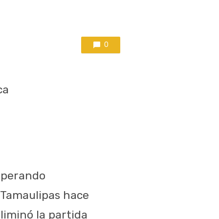
0
ca
esperando
e Tamaulipas hace
eliminó la partida