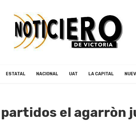
ESTATAL
NACIONAL
UAT
LA CAPITAL
NUEV
artidos el agarròn j