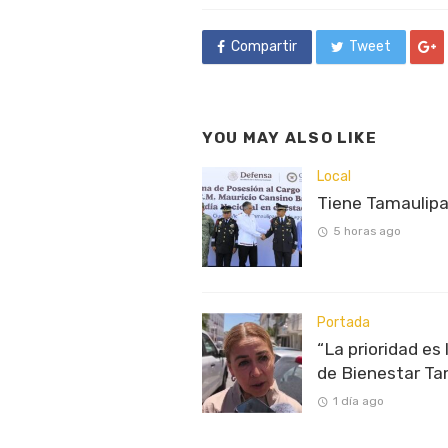
Compartir
Tweet
YOU MAY ALSO LIKE
Local
Tiene Tamaulipa
5 horas ago
Portada
“La prioridad es
de Bienestar Ta
1 día ago