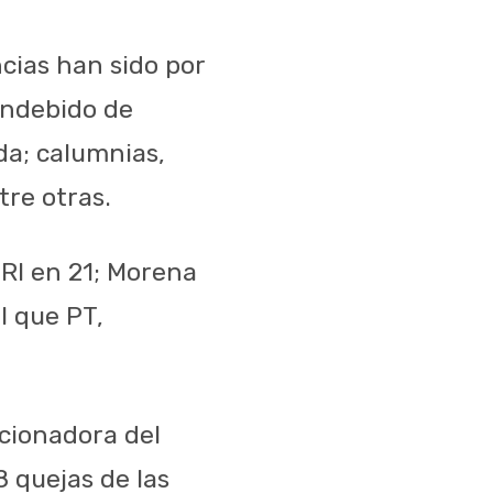
cias han sido por
indebido de
da; calumnias,
tre otras.
PRI en 21; Morena
l que PT,
ncionadora del
 quejas de las