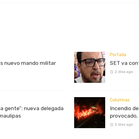
Portada
s nuevo mando militar
SET va con
2 días ago
Columnas
 la gente”: nueva delegada
Incendio d
maulipas
provocado, 
2 días ago