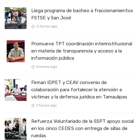
Carmen Lilia Canturosas Transforma Importante Vialidad
Llega programa de bacheo a fraccionamientos
Refuerza Bienestar Animal Labores de Atención para R
FSTSE y San José
Llega programa de bacheo a fraccionamientos FSTSE y 
3 horas ago
Promueve TPT coordinación interinstitucional en materia
Promueve TPT coordinación interinstitucional
en materia de transparencia y acceso a la
información pública
6 horas ago
Firman IDPET y CEAV convenio de
colaboración para fortalecer la atención a
víctimas y la defensa jurídica en Tamaulipas
7 horas ago
Refuerza Voluntariado de la SSPT apoyo social
en los cinco CEDES con entrega de sillas de
ruedas