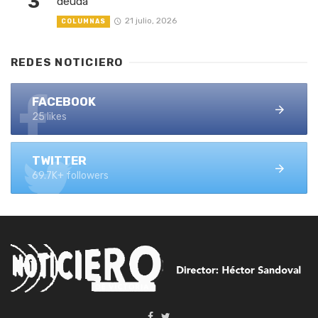
3
deuda
21 julio, 2026
COLUMNAS
REDES NOTICIERO
FACEBOOK
25 likes
TWITTER
69.7K+ followers