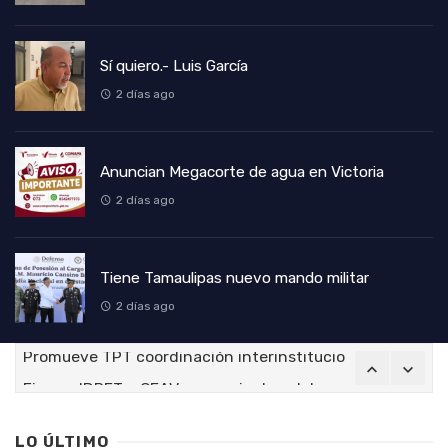
Sí quiero.- Luis García
2 días ago
Anuncian Megacorte de agua en Victoria
2 días ago
Tiene Tamaulipas nuevo mando militar
2 días ago
Firman IDPET y CEAV convenio de colaboración para forta
Refuerza Voluntariado de la SSPT apoyo social en los ci
Fortalece Tamaulipas conservación de la Mariposa Monar
LO ÚLTIMO