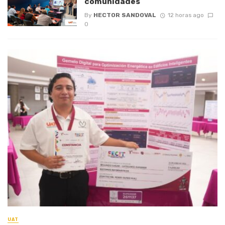
comunidades
By
HECTOR SANDOVAL
12 horas ago
0
UAT