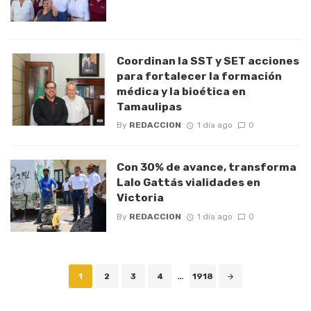
Coordinan la SST y SET acciones
para fortalecer la formación
médica y la bioética en
Tamaulipas
By
REDACCION
1 día ago
0
Con 30% de avance, transforma
Lalo Gattás vialidades en
Victoria
By
REDACCION
1 día ago
0
Posts
1
2
3
4
…
1918
navigation