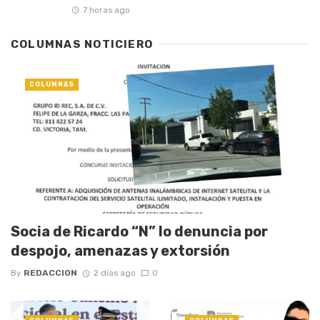
7 horas ago
COLUMNAS NOTICIERO
COLUMNAS
Socia de Ricardo “N” lo denuncia por
despojo, amenazas y extorsión
By
REDACCION
2 días ago
0