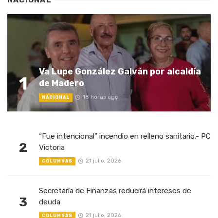
NACIONAL
Va Lupe González Galván por alcaldía
1
de Madero
18 horas ago
NACIONAL
“Fue intencional” incendio en relleno sanitario.- PC
2
Victoria
21 julio, 2026
COLUMNAS
Secretaría de Finanzas reducirá intereses de
3
deuda
21 julio, 2026
COLUMNAS