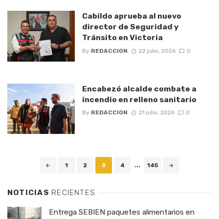
Cabildo aprueba al nuevo
director de Seguridad y
Tránsito en Victoria
By
REDACCION
22 julio, 2026
0
Encabezó alcalde combate a
incendio en relleno sanitario
By
REDACCION
21 julio, 2026
0
Posts
1
2
3
4
...
145
navigation
NOTICIAS
RECIENTES
Entrega SEBIEN paquetes alimentarios en