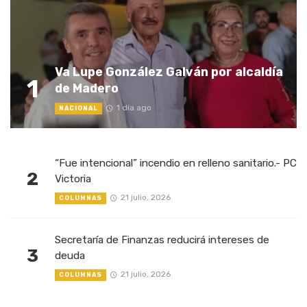
Va Lupe González Galván por alcaldía
1
de Madero
1 día ago
NACIONAL
“Fue intencional” incendio en relleno sanitario.- PC
2
Victoria
21 julio, 2026
COLUMNAS
Secretaría de Finanzas reducirá intereses de
3
deuda
21 julio, 2026
COLUMNAS