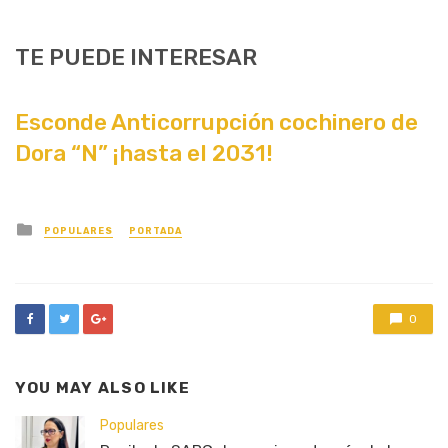
TE PUEDE INTERESAR
Esconde Anticorrupción cochinero de
Dora “N” ¡hasta el 2031!
Posted
POPULARES
PORTADA
in
0
YOU MAY ALSO LIKE
Populares