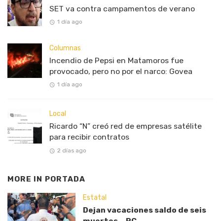
SET va contra campamentos de verano
1 día ago
Columnas
Incendio de Pepsi en Matamoros fue
provocado, pero no por el narco: Govea
1 día ago
Local
Ricardo “N” creó red de empresas satélite
para recibir contratos
2 días ago
MORE IN
PORTADA
Estatal
Dejan vacaciones saldo de seis
muertes.- PC