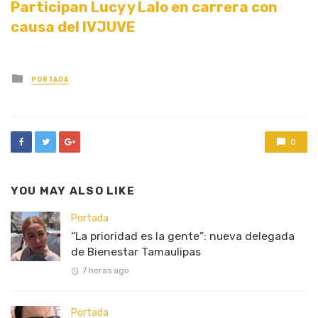
Participan Lucy y Lalo en carrera con
causa del IVJUVE
Posted
PORTADA
in
0
YOU MAY ALSO LIKE
Portada
“La prioridad es la gente”: nueva delegada
de Bienestar Tamaulipas
7 horas ago
Portada