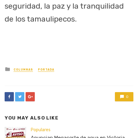
seguridad, la paz y la tranquilidad
de los tamaulipecos.
Posted
COLUMNAS
PORTADA
in
0
YOU MAY ALSO LIKE
Populares
Anuncian Megacorte de agua en Victoria