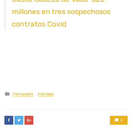
millones en tres sospechosos
contratos Covid
Posted
POPULARES
PORTADA
in
0