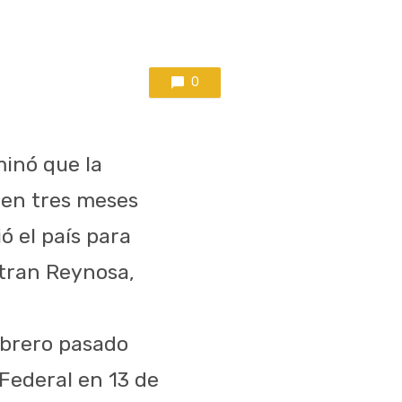
0
inó que la
 en tres meses
ió el país para
ntran Reynosa,
ebrero pasado
 Federal en 13 de