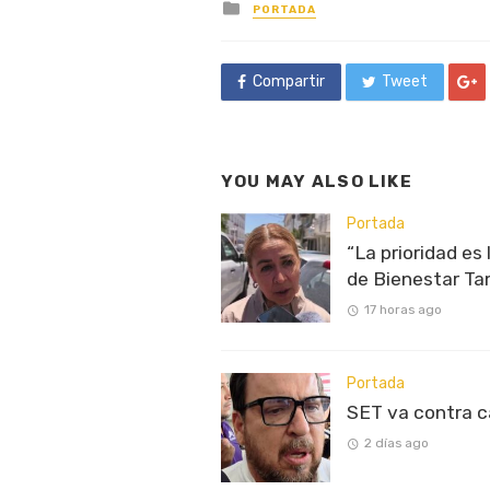
Posted
PORTADA
in
Compartir
Tweet
YOU MAY ALSO LIKE
Portada
“La prioridad es
de Bienestar Ta
17 horas ago
Portada
SET va contra 
2 días ago