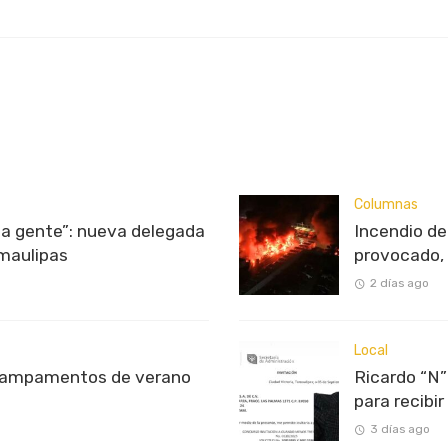
Columnas
 la gente”: nueva delegada
Incendio d
maulipas
provocado, 
2 días ago
Local
campamentos de verano
Ricardo “N”
para recibi
3 días ago