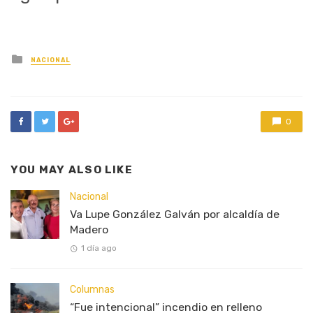
Posted
NACIONAL
in
0
YOU MAY ALSO LIKE
Nacional
Va Lupe González Galván por alcaldía de
Madero
1 día ago
Columnas
“Fue intencional” incendio en relleno