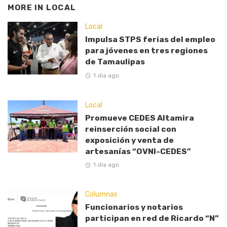
MORE IN
LOCAL
Local
Impulsa STPS ferias del empleo
para jóvenes en tres regiones
de Tamaulipas
1 día ago
Local
Promueve CEDES Altamira
reinserción social con
exposición y venta de
artesanías “OVNI-CEDES”
1 día ago
Columnas
Funcionarios y notarios
participan en red de Ricardo “N”