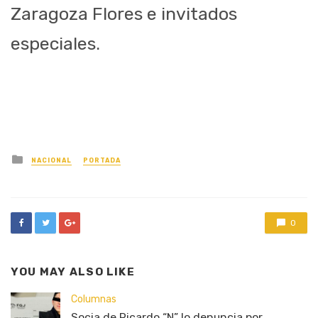
Zaragoza Flores e invitados
especiales.
Posted
NACIONAL
PORTADA
in
0
YOU MAY ALSO LIKE
Columnas
Socia de Ricardo “N” lo denuncia por