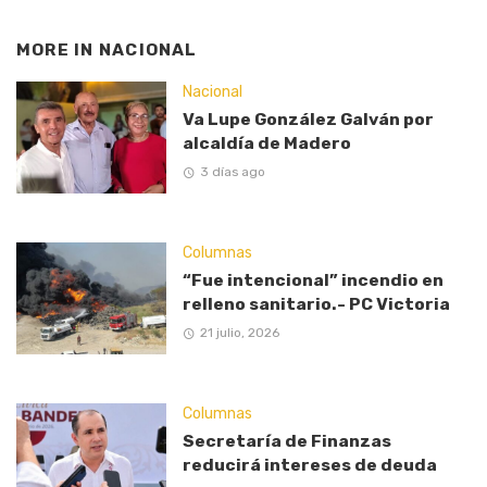
MORE IN
NACIONAL
Nacional
Va Lupe González Galván por
alcaldía de Madero
3 días ago
Columnas
“Fue intencional” incendio en
relleno sanitario.- PC Victoria
21 julio, 2026
Columnas
Secretaría de Finanzas
reducirá intereses de deuda