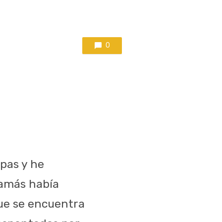
0
ipas y he
jamás había
que se encuentra