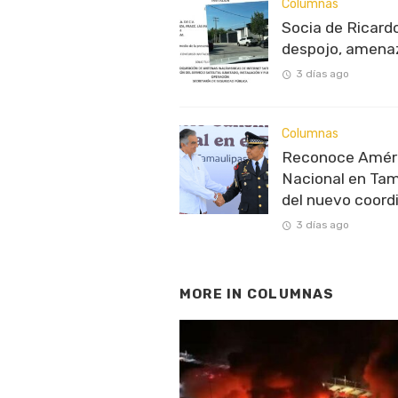
Columnas
Socia de Ricardo
despojo, amenaz
3 días ago
Columnas
Reconoce Améric
Nacional en Tam
del nuevo coord
3 días ago
MORE IN
COLUMNAS