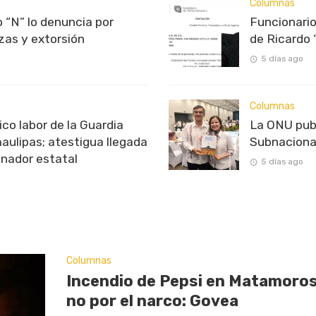
Columnas
 “N” lo denuncia por
Funcionario
as y extorsión
de Ricardo 
5 días ago
Columnas
o labor de la Guardia
La ONU pub
aulipas; atestigua llegada
Subnaciona
inador estatal
5 días ago
Columnas
Incendio de Pepsi en Matamoros
no por el narco: Govea