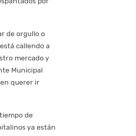
 espantados por
r de orgullo o
 está callendo a
estro mercado y
nte Municipal
n querer ir
 tiempo de
italinos ya están