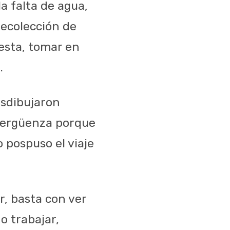
la falta de agua,
 recolección de
iesta, tomar en
.
esdibujaron
 vergüenza porque
 pospuso el viaje
r, basta con ver
o trabajar,