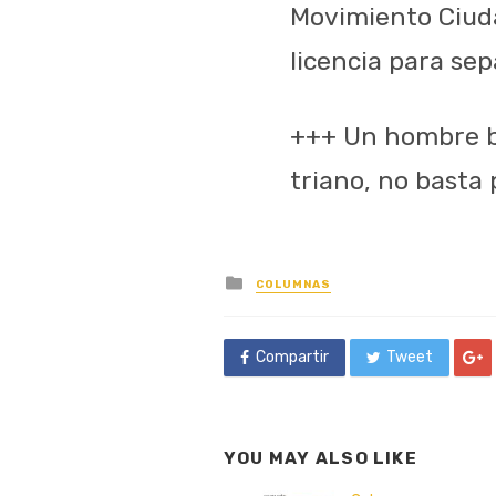
Movimiento Ciuda
licencia para sep
+++ Un hombre b
triano, no basta 
Posted
COLUMNAS
in
Compartir
Tweet
YOU MAY ALSO LIKE