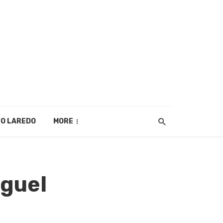
O LAREDO
MORE
guel