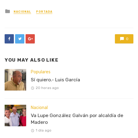
Posted
NACIONAL
PORTADA
in
0
YOU MAY ALSO LIKE
Populares
Sí quiero.- Luis García
20 horas ago
Nacional
Va Lupe González Galván por alcaldía de
Madero
1 día ago