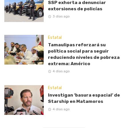
SSP exhorta a denunciar
extorsiones de policías
3 días ago
Estatal
Tamaulipas reforzará su
política social para seguir
reduciendo niveles de pobreza
extrema: Américo
4 días ago
Estatal
Investigan ‘basura espacial’ de
Starship en Matamoros
4 días ago