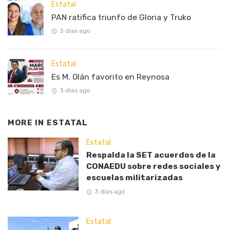
Estatal
PAN ratifica triunfo de Gloria y Truko
3 días ago
Estatal
Es M. Olán favorito en Reynosa
3 días ago
MORE IN
ESTATAL
Estatal
Respalda la SET acuerdos de la
CONAEDU sobre redes sociales y
escuelas militarizadas
3 días ago
Estatal