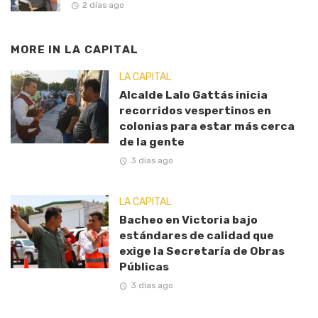
2 días ago
MORE IN
LA CAPITAL
LA CAPITAL
Alcalde Lalo Gattás inicia
recorridos vespertinos en
colonias para estar más cerca
de la gente
3 días ago
LA CAPITAL
Bacheo en Victoria bajo
estándares de calidad que
exige la Secretaría de Obras
Públicas
3 días ago