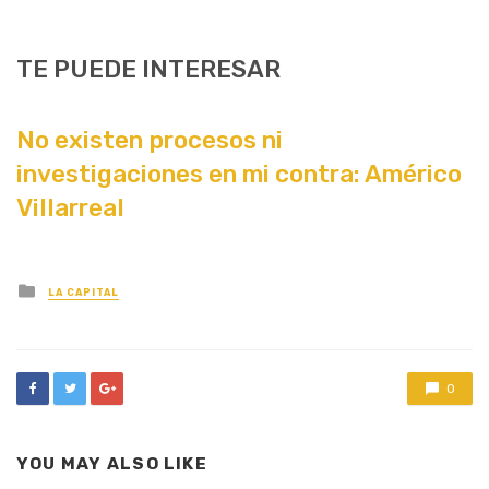
TE PUEDE INTERESAR
No existen procesos ni
investigaciones en mi contra: Américo
Villarreal
Posted
LA CAPITAL
in
0
YOU MAY ALSO LIKE