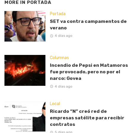
MORE IN
PORTADA
Portada
SET va contra campamentos de
verano
4 días ago
Columnas
Incendio de Pepsi en Matamoros
fue provocado, pero no por el
narco: Govea
4 días ago
Local
Ricardo “N” creó red de
empresas satélite para recibir
contratos
5 días ago