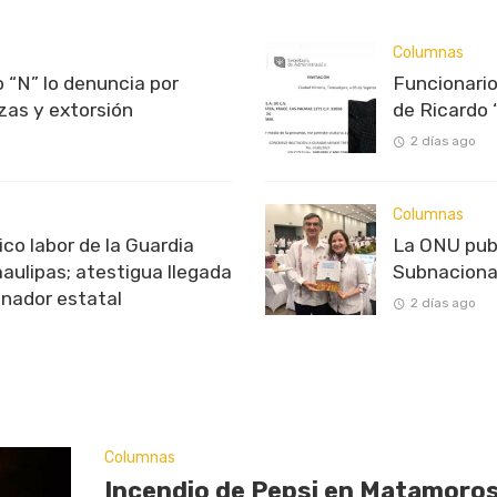
Columnas
 “N” lo denuncia por
Funcionario
as y extorsión
de Ricardo 
2 días ago
Columnas
o labor de la Guardia
La ONU pub
aulipas; atestigua llegada
Subnaciona
inador estatal
2 días ago
Columnas
Incendio de Pepsi en Matamoros