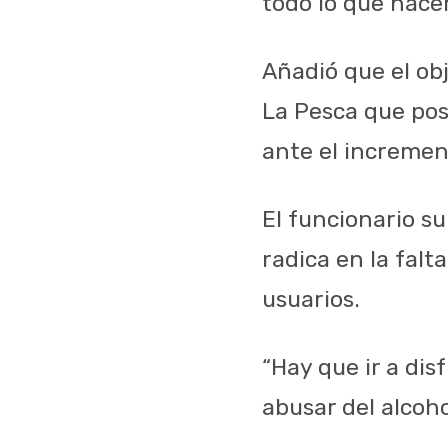
todo lo que hace
Añadió que el ob
La Pesca que post
ante el incremen
El funcionario s
radica en la falt
usuarios.
“Hay que ir a dis
abusar del alcohol