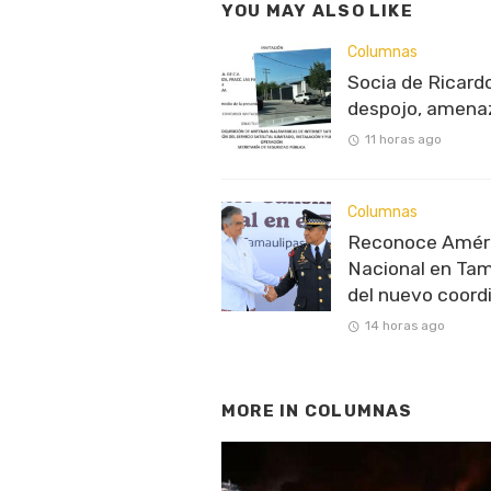
YOU MAY ALSO LIKE
Columnas
Socia de Ricardo
despojo, amenaz
11 horas ago
Columnas
Reconoce Améric
Nacional en Tam
del nuevo coord
14 horas ago
MORE IN
COLUMNAS