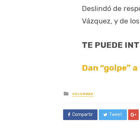
Deslindó de resp
Vázquez, y de los
TE PUEDE IN
Dan “golpe” a
Posted
COLUMNAS
in
Compartir
Tweet