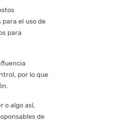
estos
 para el uso de
tos para
fluencia
trol, por lo que
ón.
 o algo así,
esponsables de