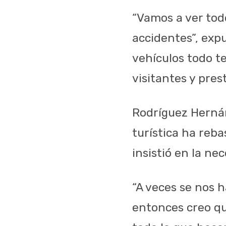
“Vamos a ver tod
accidentes”, expu
vehículos todo te
visitantes y pres
Rodríguez Hernán
turística ha reba
insistió en la ne
“A veces se nos h
entonces creo q