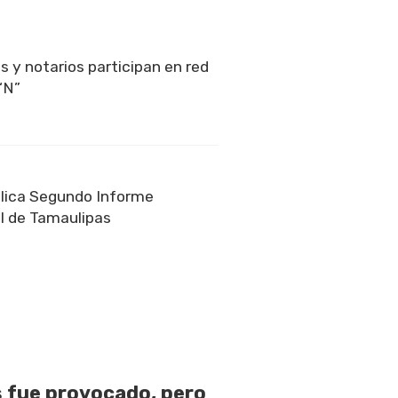
s y notarios participan en red
“N”
lica Segundo Informe
l de Tamaulipas
 fue provocado, pero