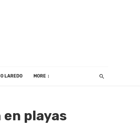
O LAREDO
MORE
 en playas