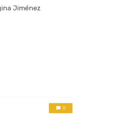
rgina Jiménez
0