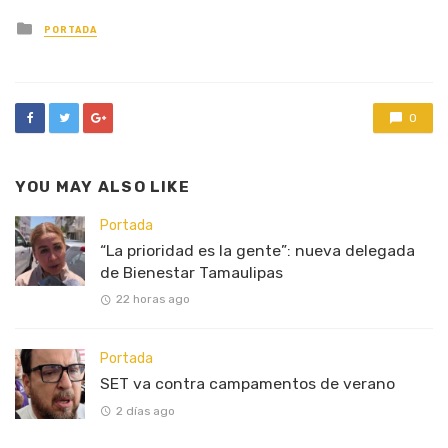
Posted
PORTADA
in
0
YOU MAY ALSO LIKE
Portada
“La prioridad es la gente”: nueva delegada
de Bienestar Tamaulipas
22 horas ago
Portada
SET va contra campamentos de verano
2 días ago