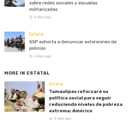
sobre redes sociales y escuelas
militarizadas
2 días ago
Estatal
SSP exhorta a denunciar extorsiones de
policías
2 días ago
MORE IN
ESTATAL
Estatal
Tamaulipas reforzará su
política social para seguir
reduciendo niveles de pobreza
extrema: Américo
3 días ago