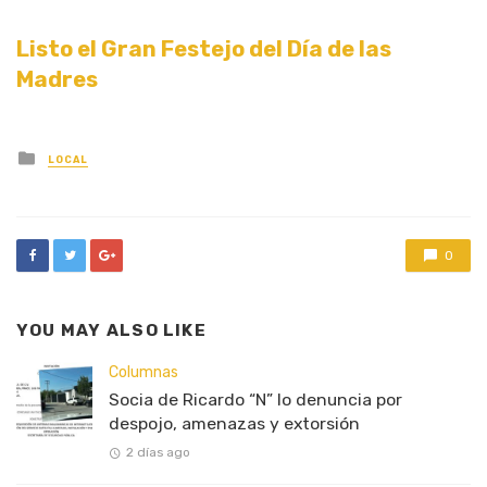
Listo el Gran Festejo del Día de las
Madres
Posted
LOCAL
in
0
YOU MAY ALSO LIKE
Columnas
Socia de Ricardo “N” lo denuncia por
despojo, amenazas y extorsión
2 días ago