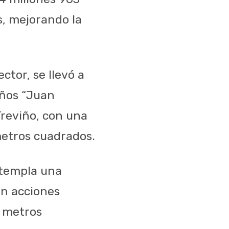
s, mejorando la
ctor, se llevó a
iños “Juan
Treviño, con una
 metros cuadrados.
ntempla una
en acciones
2 metros