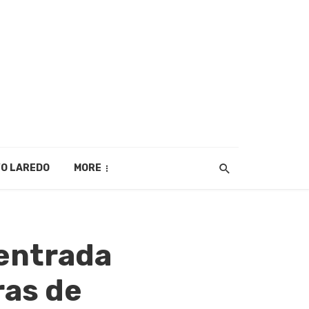
O LAREDO
MORE
 entrada
ras de