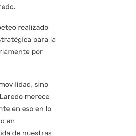
redo.
peteo realizado
tratégica para la
ariamente por
movilidad, sino
o Laredo merece
nte en eso en lo
do en
vida de nuestras