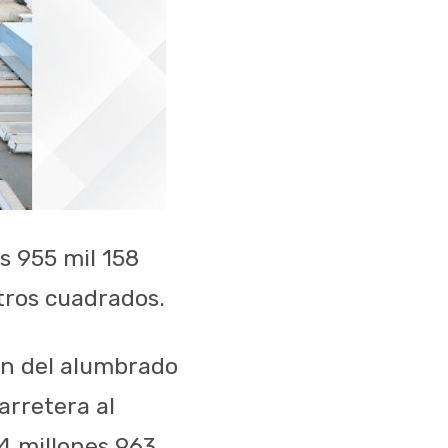
s 955 mil 158
tros cuadrados.
ión del alumbrado
arretera al
14 millones 963