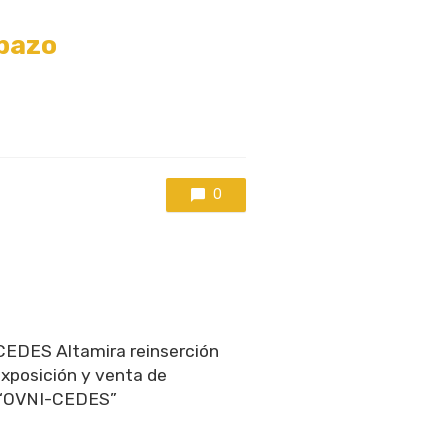
abazo
0
EDES Altamira reinserción
exposición y venta de
 “OVNI-CEDES”