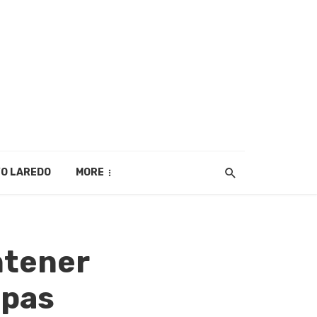
O LAREDO
MORE
ntener
ipas