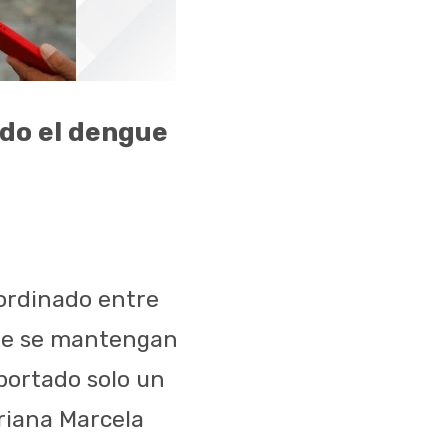
do el dengue
oordinado entre
gue se mantengan
eportado solo un
driana Marcela