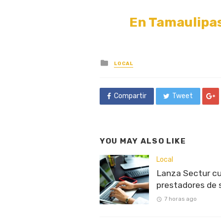
En Tamaulipas
Posted
LOCAL
in
Compartir
Tweet
YOU MAY ALSO LIKE
Local
Lanza Sectur cu
prestadores de 
7 horas ago