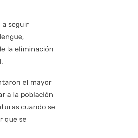
 a seguir
dengue,
de la eliminación
.
ntaron el mayor
r a la población
raturas cuando se
r que se