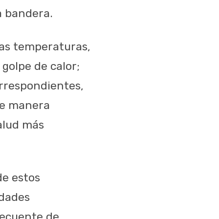
a bandera.
ltas temperaturas,
golpe de calor;
orrespondientes,
de manera
salud más
de estos
edades
recuente de