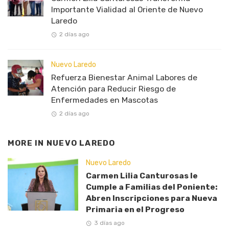
Importante Vialidad al Oriente de Nuevo
Laredo
2 días ago
Nuevo Laredo
Refuerza Bienestar Animal Labores de
Atención para Reducir Riesgo de
Enfermedades en Mascotas
2 días ago
MORE IN
NUEVO LAREDO
Nuevo Laredo
Carmen Lilia Canturosas le
Cumple a Familias del Poniente:
Abren Inscripciones para Nueva
Primaria en el Progreso
3 días ago