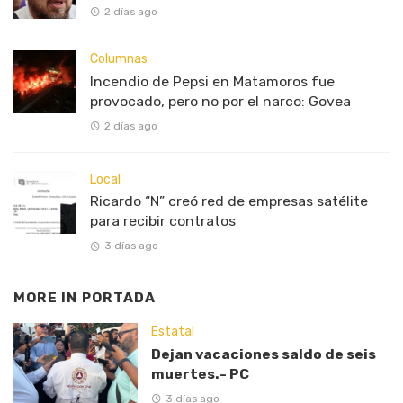
2 días ago
Columnas
Incendio de Pepsi en Matamoros fue
provocado, pero no por el narco: Govea
2 días ago
Local
Ricardo “N” creó red de empresas satélite
para recibir contratos
3 días ago
MORE IN
PORTADA
Estatal
Dejan vacaciones saldo de seis
muertes.- PC
3 días ago