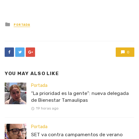
Posted
PORTADA
in
0
YOU MAY ALSO LIKE
Portada
“La prioridad es la gente”: nueva delegada
de Bienestar Tamaulipas
19 horas ago
Portada
SET va contra campamentos de verano