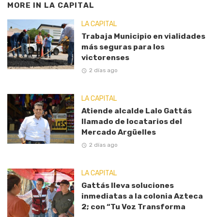
MORE IN
LA CAPITAL
LA CAPITAL
Trabaja Municipio en vialidades
más seguras para los
victorenses
2 días ago
LA CAPITAL
Atiende alcalde Lalo Gattás
llamado de locatarios del
Mercado Argüelles
2 días ago
LA CAPITAL
Gattás lleva soluciones
inmediatas a la colonia Azteca
2; con “Tu Voz Transforma