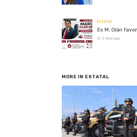
Estatal
Es M. Olán favo
3 días ago
MORE IN
ESTATAL