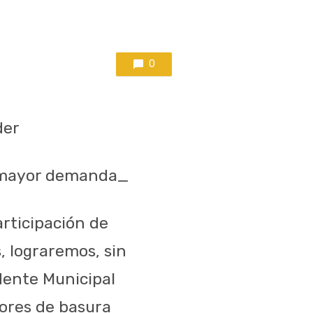
0
der
e mayor demanda_
articipación de
s, lograremos, sin
idente Municipal
ores de basura