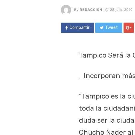
By
REDACCION
25 julio, 2019
Compartir
Tweet
Tampico Será la 
_Incorporan más
“Tampico es la c
toda la ciudadaní
duda ser la ciud
Chucho Nader al