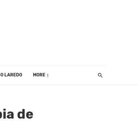
O LAREDO
MORE
ia de