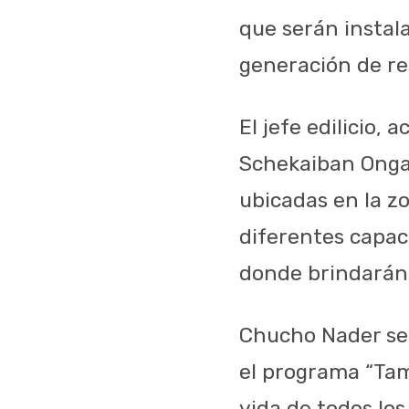
que serán instal
generación de res
El jefe edilicio,
Schekaiban Ongay
ubicadas en la z
diferentes capaci
donde brindarán 
Chucho Nader se
el programa “Tamp
vida de todos lo