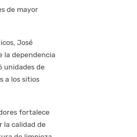
es de mayor
licos, José
de la dependencia
6 unidades de
a los sitios
ores fortalece
r la calidad de
tura de limpieza