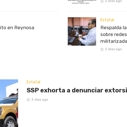
3 días ago
Estatal
rito en Reynosa
Respalda l
sobre redes
militarizad
3 días ago
Estatal
SSP exhorta a denunciar extorsi
3 días ago