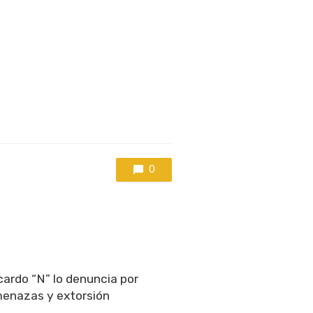
0
cardo “N” lo denuncia por
menazas y extorsión