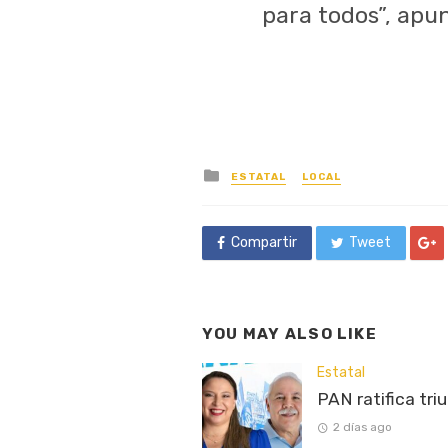
para todos”, apu
Posted
ESTATAL
LOCAL
in
Compartir
Tweet
YOU MAY ALSO LIKE
Estatal
PAN ratifica tri
2 días ago