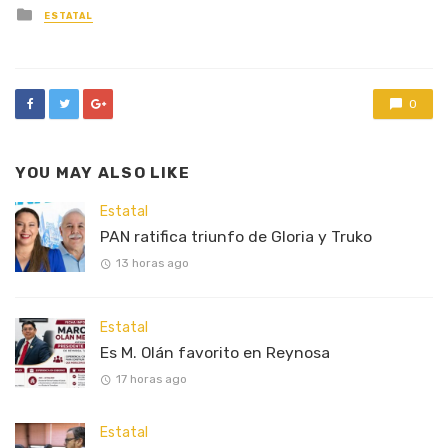
Posted
ESTATAL
in
0
YOU MAY ALSO LIKE
Estatal
PAN ratifica triunfo de Gloria y Truko
13 horas ago
Estatal
Es M. Olán favorito en Reynosa
17 horas ago
Estatal