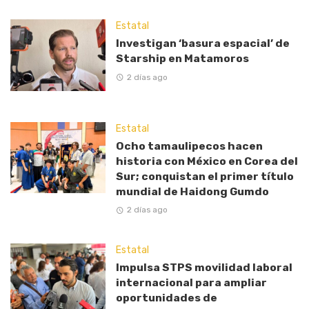
Estatal
Investigan ‘basura espacial’ de
Starship en Matamoros
2 días ago
Estatal
Ocho tamaulipecos hacen
historia con México en Corea del
Sur; conquistan el primer título
mundial de Haidong Gumdo
2 días ago
Estatal
Impulsa STPS movilidad laboral
internacional para ampliar
oportunidades de